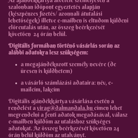
Az ajándékkártya átvétele személyesen a
szalonban időpont egyeztetés alapján
(készpénzes fizetés/ azonnali átutalási
lehetőségek) illetve e-mailben is eltudom küldeni
előreutalás után, az összeg beérkezését
követően 24 órán belül.
Digitális formában történő vásárlás során az
alábbi adatokra lesz szükségem:
a megajándékozott személy nevére (de
üresen is küldhetem)
a vásárló számlázási adataira: név, e-
mailcím, lakcím
Digitális ajándékkártya vásárlása esetén a
rendelést a
virag@dalmandala.hu
címen lehet
megrendelni a fenti adatok megadásával, válasz
e-mailben küldöm az utaláshoz szükséges
adatokat. Az összeg beérkezését követően 24
órán belül küldöm az utalványt.