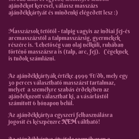
ajándékot keresel, válassz masszázs
ajándékkártyát és mindenki elégedett lesz :)
Masszázsok tetőtől - talpig vagyis az indiai fej-és
arcmasszázstól a talpmasszázsig, gyermekek
részére is. Lehetőség van olaj nélküli, ruhában
történő masszázsra is (talp, arc, fej). Cégeknek
is tudok számlázni.
Az ajándékkártyák értéke 4999 Ft/db, mely egy
30 perces választható masszázst tartalmaz,
melyet a személyre szabás érdekében az
ajándékozott választhat ki, a vásárlástól
számított 6 hónapon belül.
Az ajándékkártya egyszeri felhasználásra
jogosít és készpénzre
NEM
váltható!