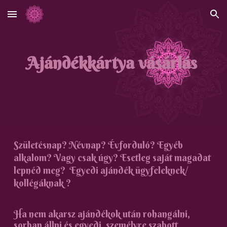
Skip to main content
Skip to navigation
Ajándékkártya vásárlás
Születésnap? Névnap? Évforduló? Egyéb
alkalom? Vagy csak úgy? Esetleg saját magadat
lepnéd meg? Egyedi ajándék ügyfeleknek/
kollégáknak ?
Ha nem akarsz ajándékok után rohangálni,
sorban állni és egyedi, személyre szabott